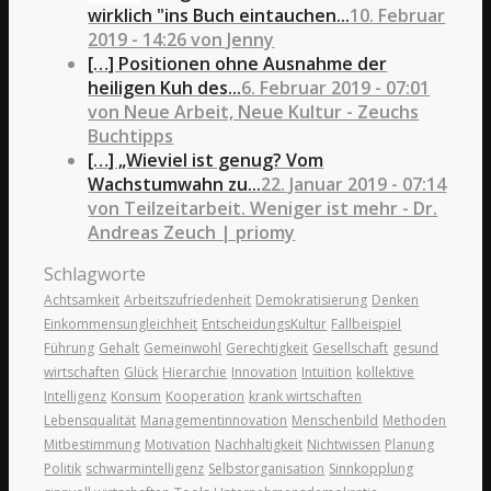
wirklich "ins Buch eintauchen...
10. Februar
2019 - 14:26 von Jenny
[…] Positionen ohne Ausnahme der
heiligen Kuh des...
6. Februar 2019 - 07:01
von Neue Arbeit, Neue Kultur - Zeuchs
Buchtipps
[…] „Wieviel ist genug? Vom
Wachstumwahn zu...
22. Januar 2019 - 07:14
von Teilzeitarbeit. Weniger ist mehr - Dr.
Andreas Zeuch | priomy
Schlagworte
Achtsamkeit
Arbeitszufriedenheit
Demokratisierung
Denken
Einkommensungleichheit
EntscheidungsKultur
Fallbeispiel
Führung
Gehalt
Gemeinwohl
Gerechtigkeit
Gesellschaft
gesund
wirtschaften
Glück
Hierarchie
Innovation
Intuition
kollektive
Intelligenz
Konsum
Kooperation
krank wirtschaften
Lebensqualität
Managementinnovation
Menschenbild
Methoden
Mitbestimmung
Motivation
Nachhaltigkeit
Nichtwissen
Planung
Politik
schwarmintelligenz
Selbstorganisation
Sinnkopplung