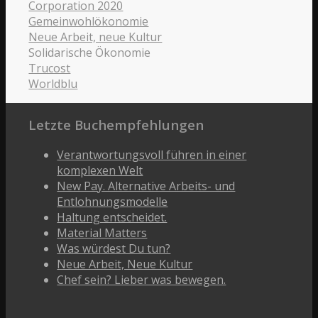
Corporation 2020
Gemeinwohlökonomie
Neue Arbeit, neue Kultur
Solidarische Ökonomie
Trucost
Worldblu
Letzte Buchempfehlungen
Verantwortungsvoll führen in einer
komplexen Welt
New Pay. Alternative Arbeits- und
Entlohnungsmodelle
Haltung entscheidet.
Material Matters
Was würdest Du tun?
Neue Arbeit, Neue Kultur
Chef sein? Lieber was bewegen.