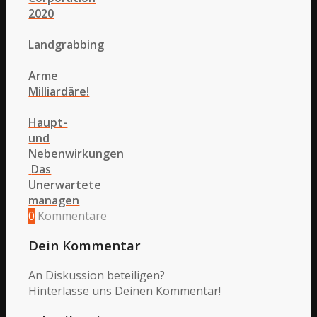
2020
Landgrabbing
Arme
Milliardäre!
Haupt-
und
Nebenwirkungen
Das
Unerwartete
managen
0
Kommentare
Dein Kommentar
An Diskussion beteiligen?
Hinterlasse uns Deinen Kommentar!