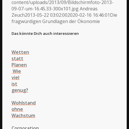
content/uploads/2013/09/Bildschirmfoto-2013-
09-07-um-16.45.33-300x101.jpg
Andreas
Zeuch
2013-05-22 03:02:00
2020-02-16 16:46:01
Die
fragwürdigen Grundlagen der Ökonomie
Das könnte Dich auch interessieren
Wetten
statt
Planen
Wie
viel
ist
genug?
Wohlstand
ohne
Wachstum
Corporation