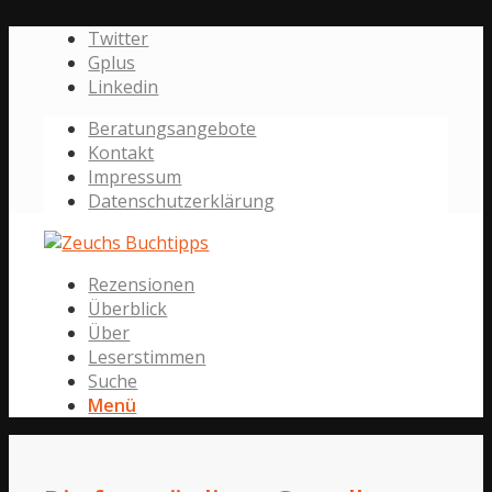
Twitter
Gplus
Linkedin
Beratungsangebote
Kontakt
Impressum
Datenschutzerklärung
Rezensionen
Überblick
Über
Leserstimmen
Suche
Menü