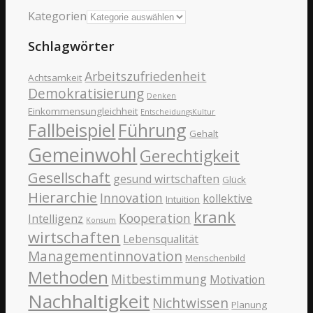
Kategorien
Schlagwörter
Arbeitszufriedenheit
Achtsamkeit
Demokratisierung
Denken
Einkommensungleichheit
EntscheidungsKultur
Fallbeispiel
Führung
Gehalt
Gemeinwohl
Gerechtigkeit
Gesellschaft
gesund wirtschaften
Glück
Hierarchie
Innovation
kollektive
Intuition
krank
Kooperation
Intelligenz
Konsum
wirtschaften
Lebensqualität
Managementinnovation
Menschenbild
Methoden
Mitbestimmung
Motivation
Nachhaltigkeit
Nichtwissen
Planung