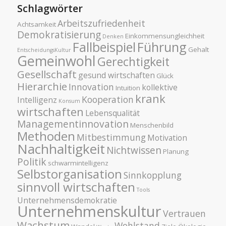
Schlagwörter
Arbeitszufriedenheit
Achtsamkeit
Demokratisierung
Einkommensungleichheit
Denken
Fallbeispiel
Führung
Gehalt
EntscheidungsKultur
Gemeinwohl
Gerechtigkeit
Gesellschaft
gesund wirtschaften
Glück
Hierarchie
Innovation
kollektive
Intuition
krank
Kooperation
Intelligenz
Konsum
wirtschaften
Lebensqualität
Managementinnovation
Menschenbild
Methoden
Mitbestimmung
Motivation
Nachhaltigkeit
Nichtwissen
Planung
Politik
schwarmintelligenz
Selbstorganisation
Sinnkopplung
sinnvoll wirtschaften
Tools
Unternehmensdemokratie
Unternehmenskultur
Vertrauen
Wachstum
Wohlstand