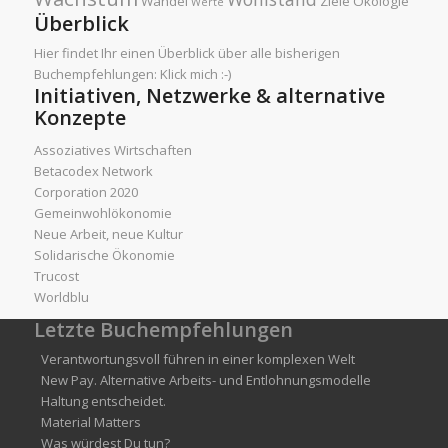
Wandel
Ziele
Ökologie
Werte
Überblick
Hier findet Ihr einen Überblick über alle bisherigen
Buchempfehlungen:
Klick mich :-)
Initiativen, Netzwerke & alternative
Konzepte
Assoziatives Wirtschaften
Betacodex Network
Corporation 2020
Gemeinwohlökonomie
Neue Arbeit, neue Kultur
Solidarische Ökonomie
Trucost
Worldblu
Letzte Buchempfehlungen
Verantwortungsvoll führen in einer komplexen Welt
New Pay. Alternative Arbeits- und Entlohnungsmodelle
Haltung entscheidet.
Material Matters
Was würdest Du tun?