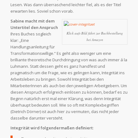
Lesen. Was dann überraschend leichter fiel, als es der Titel
erwarten lies. Soviel schon vorab.
Sabine macht mit dem
Untertitel den Anspruch
Klick aufs Bild führt zur Buchbestellung
Ihres Buches sogleich
bei Amazon
klar: „Eine
Handlungsanleitung für
Transformationswillige.“ Es geht also weniger um eine
brilliante theoretische Durchdringung von was auch immer á la
Luhmann. Statt dessen geht es ganz handfest und
pragmatisch um die Frage, wie es gelingen kann, Integrität ins
Arbeitsleben zu bringen. Sowohl Integrität bei den
MitarbeiterInnen als auch bei den jeweiligen Arbeitgebern. Um
diesen Anspruch erfolgreich einlösen zu können, bedarf es zu
Beginn natürlich erst mal einer Klärung, was denn Integrität
überhaupt bedeuten soll. Wie so oft mit Komplexbegriffen
(Dietrich Dörner) ist auch hier zu vermuten, das nicht jeder
dasselbe darunter versteht.
Integrität wird folgendermaßen definiert
: