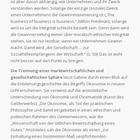
ist aber davon abhängig, wie Unternehmen und ihr Zweck
verstanden werden. Solange der einzige (soziale) Zweck
eines Unternehmens die Gewinnmaximierung ist („The
business of business is business.“, Milton Friedman), solange
wird es um die Integrität schlecht bestellt sein. Denn dann wird
die Gewinnerzielung immer über moralisch-ethischer Integrität
stehen, sie ist nur leistbar, wenn ein Unternehmen Gewinn
macht. Damit wird „die Gesellschaft … zur
Sozialhilfeempfängerin der Wirtschaft.“ (S. 50). Das ist wohl
nicht besser auf den Punkt zu bringen.
Die Trennung einer marktwirtschaftlichen und
gesellschaftlichen Sphäre
lässt Sabine durch einen Blick auf
die Entstehungsgeschichte des Begriffs Ökonomie in neuem
Licht erscheinen. Sie verweist auf die aristotelische
Unterscheidung von Ökonomik und Chrematistik (Kunst des
Gelderwerbs): „Die Ökonomie, als Teil der praktischen
Philosophie und damit eingebettet in einen ethischen und
politischen Rahmen des Gemeinwesens, war die
„Wissenschaft von der sittlichen Bewirtschaftung eines
Gutes.“ Aristoteles sah die Ökonomie als einen „zur
Einhaltung eines bestimmten Maß verpflichtenden