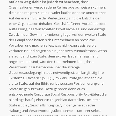
Auf dem Weg dahin ist jedoch zu beachten
, dass
Organisationen verschiedene Reifegrade aufweisen können,
die einer integren Kultur zuwider laufen oder sie unterstützen.
Auf der ersten Stufe der Verleugnung sind die Entscheider
einer Organisation (Inhaber, Geschäftsführer, Vorstände) der
Auffassung, das Wirtschaften Privatsache sei und der einzige
Zweck in der Gewinnmaximierung liege. Auf der zweiten Stufe
der Compliance halten sich Unternehmen an rechtliche
Vorgaben und machen alles, was nicht expressis verbis
verboten ist und zeigen so ein „passives Minimalethos“. Wenn
sie auf der dritten Stufe, dem aktiven Issuemanagement
angekommen sind, wird den Unternehmen klar, „dass
Verantwortungsübernahme über die strenge
Gesetzesauslegung hinaus notwendig ist, um langfristig ihre
Existenz zu sichern.“ (S. 88). „Ethik als Strategie“ ist dann die
vierte Stufe, auf der Ethik zur bewussten Positionierung und
Strategie genutzt wird. Dazu gehören dann auch
entsprechende Corporate Social Responsibility Aktivitäten, die
allerdings häufig eher ein Feigenblatt darstellen. Die letzte
Stufe ist die „Geschäftsintegrität“, in der „eine ethische
Haltung und Verantwortungsübernahme … um ihrer selbst
willen“ (S. 90) zu beobachten ist. Der Schritt von der vierten zur