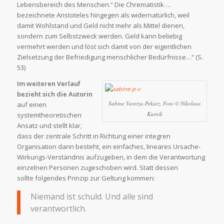
Lebensbereich des Menschen.“ Die Chrematistik …
bezeichnete Aristoteles hingegen als widernatürlich, weil
damit Wohlstand und Geld nicht mehr als Mittel dienen,
sondern zum Selbstzweck werden. Geld kann beliebig
vermehrt werden und löst sich damit von der eigentlichen
Zielsetzung der Befriedigung menschlicher Bedürfnisse…“ (S.
53)
Im weiteren Verlauf
bezieht sich die Autorin
Sabine Varetza-Pekarz, Foto © Nikolaus
auf einen
Kurnik
systemtheoretischen
Ansatz und stellt klar,
dass der zentrale Schritt in Richtung einer integren
Organisation darin besteht, ein einfaches, lineares Ursache-
Wirkungs-Verständnis aufzugeben, in dem die Verantwortung
einzelnen Personen zugeschoben wird. Statt dessen
sollte folgendes Prinzip zur Geltung kommen:
Niemand ist schuld. Und alle sind
verantwortlich.