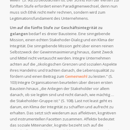
fünften Stufe erfordert einen Paradigmenwechsel, denn nun
muss sich Ethik nicht mehr rechnen, sondern wird zum
Legitimationsfundament des Unternehmens.
Um auf die fünfte Stufe zur Geschäftsintegrität zu
gelangen
bedarf es dreier Bausteine. Eine sinngebende
Mission, einen echten Stakehoder-Dialog und ein Klima der
Integrität. Die sinngebende Mission geht über einen reinen
Selbstzweck der Gewinnmaximierung hinaus, damit Zweck
und Mittel nicht vertauscht werden. Integre Unternehmen
achten auf die „ökologischen Grenzen und sozialen Aspekte
ihres Handelns und trachten danach, die Lebensqualität zu
fördern und einen Beitrag zum
Gemeinwohl
zu leisten.“ (S.
103) Integre Organisationen beurteilen über diesen ersten
Baustein hinaus „die Anliegen der Stakeholder vor allem
danach, ob sie legitim sind und nicht danach, wie mächtig …
die Stakeholder-Gruppe ist.“ (S. 108). Last not least geht es
darum, ein Klima der Integrität zu schaffen und aufrecht zu
erhalten. Das setzt sich wiederum aus affektiven, kognitiven
und instrumentellen Facetten zusammen. Affektiv bedeutet
das soziale Miteinander, kognitiv bezieht sich auf die