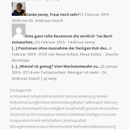
Danke Jenny, freut mich sehr!
12. Februar 2019 -
20:55 von Dr. Andreas Zeuch
Eine ganz tolle Rezension die wirklich "ins Buch
eintauchen...
10. Februar 2019 - 14:26 von Jenny
[…] Positionen ohne Ausnahme der heiligen Kuh des...
6.
Februar 2019 - 07:01 von Neue Arbeit, Neue Kultur - Zeuchs
Buchtipps
[…] „Wieviel ist genug? Vom Wachstumwahn zu...
22. Januar
2019 - 07:14 von Teilzeitarbeit. Weniger ist mehr - Dr.
Andreas Zeuch | priomy
Schlagworte
Achtsamkeit
Arbeitszufriedenheit
Demokratisierung
Denken
Einkommensungleichheit
EntscheidungsKultur
Fallbeispiel
Führung
Gehalt
Gemeinwohl
Gerechtigkeit
Gesellschaft
gesund wirtschaften
Glück
Hierarchie
Innovation
Intuition
kollektive Intelligenz
Konsum
Kooperation
krank wirtschaften
Lebensqualität
Managementinnovation
Menschenbild
Methoden
Mitbestimmung