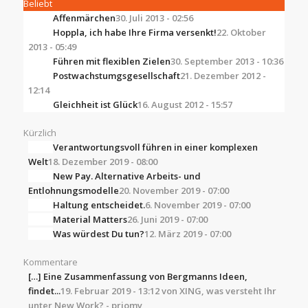
Beliebt
Affenmärchen
30. Juli 2013 - 02:56
Hoppla, ich habe Ihre Firma versenkt!
22. Oktober
2013 - 05:49
Führen mit flexiblen Zielen
30. September 2013 - 10:36
Postwachstumgsgesellschaft
21. Dezember 2012 -
12:14
Gleichheit ist Glück
16. August 2012 - 15:57
Kürzlich
Verantwortungsvoll führen in einer komplexen
Welt
18. Dezember 2019 - 08:00
New Pay. Alternative Arbeits- und
Entlohnungsmodelle
20. November 2019 - 07:00
Haltung entscheidet.
6. November 2019 - 07:00
Material Matters
26. Juni 2019 - 07:00
Was würdest Du tun?
12. März 2019 - 07:00
Kommentare
[…] Eine Zusammenfassung von Bergmanns Ideen,
findet...
19. Februar 2019 - 13:12 von XING, was versteht Ihr
unter New Work? - priomy