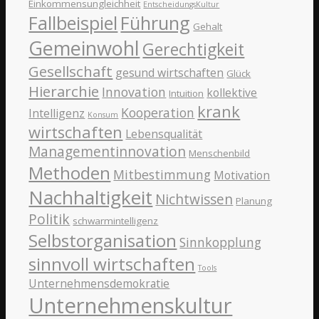
Einkommensungleichheit
EntscheidungsKultur
Fallbeispiel
Führung
Gehalt
Gemeinwohl
Gerechtigkeit
Gesellschaft
gesund wirtschaften
Glück
Hierarchie
Innovation
kollektive
Intuition
krank
Kooperation
Intelligenz
Konsum
wirtschaften
Lebensqualität
Managementinnovation
Menschenbild
Methoden
Mitbestimmung
Motivation
Nachhaltigkeit
Nichtwissen
Planung
Politik
schwarmintelligenz
Selbstorganisation
Sinnkopplung
sinnvoll wirtschaften
Tools
Unternehmensdemokratie
Unternehmenskultur