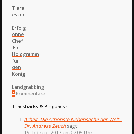
Tiere
essen
Erfolg
ohne
Chef
Ein
Hologramm
für
den
König
Landgrabbing
4
Kommentare
Trackbacks & Pingbacks
Arbeit. Die schönste Nebensache der Welt -
Dr. Andreas Zeuch
sagt:
15. Februar 2017 um 07:05 Uhr