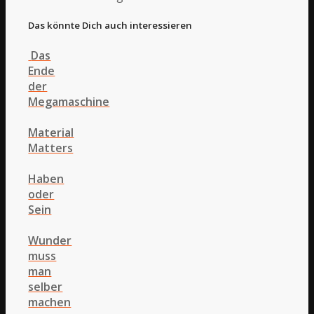
Das könnte Dich auch interessieren
Das
Ende
der
Megamaschine
Material
Matters
Haben
oder
Sein
Wunder
muss
man
selber
machen