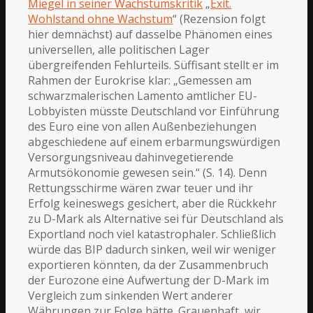
Miegel in seiner Wachstumskritik
„
Exit.
Wohlstand ohne Wachstum
“ (Rezension folgt
hier demnächst) auf dasselbe Phänomen eines
universellen, alle politischen Lager
übergreifenden Fehlurteils. Süffisant stellt er im
Rahmen der Eurokrise klar: „Gemessen am
schwarzmalerischen Lamento amtlicher EU-
Lobbyisten müsste Deutschland vor Einführung
des Euro eine von allen Außenbeziehungen
abgeschiedene auf einem erbarmungswürdigen
Versorgungsniveau dahinvegetierende
Armutsökonomie gewesen sein.“ (S. 14). Denn
Rettungsschirme wären zwar teuer und ihr
Erfolg keineswegs gesichert, aber die Rückkehr
zu D-Mark als Alternative sei für Deutschland als
Exportland noch viel katastrophaler. Schließlich
würde das BIP dadurch sinken, weil wir weniger
exportieren könnten, da der Zusammenbruch
der Eurozone eine Aufwertung der D-Mark im
Vergleich zum sinkenden Wert anderer
Währungen zur Folge hätte. Grauenhaft, wir