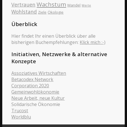
Wachstum
Vertrauen
Wandel
Werte
Wohlstand
Ziele
Ökologie
Überblick
Hier findet Ihr einen Überblick über alle
bisherigen Buchempfehlungen:
Klick mich :-)
Initiativen, Netzwerke & alternative
Konzepte
Assoziatives Wirtschaften
Betacodex Network
Corporation 2020
Gemeinwohlökonomie
Neue Arbeit, neue Kultur
Solidarische Ökonomie
Trucost
Worldblu