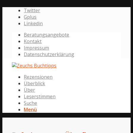
Twitter
Gplus
Linkedin
Beratungsangebote
Kontakt
Impressum
Datenschutzerklärung
Rezensionen
Überblick
Über
Leserstimmen
Suche
Menü