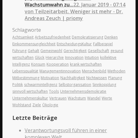
Wachstumwahn zu...
22. Januar 2019 - 07:14
von Teilzeitarbeit. Weniger ist mehr - Dr.
Andreas Zeuch | priomy
Schlagworte
Achtsamkeit
Arbeitszufriedenheit
Demokratisierung
Denken
Einkommensungleichheit
EntscheidungsKultur
Fallbeispiel
Führung
Gehalt
Gemeinwohl
Gerechtigkeit
Gesellschaft
gesund
wirtschaften
Glück
Hierarchie
Innovation
Intuition
kollektive
Intelligenz
Konsum
Kooperation
krank wirtschaften
Lebensqualität
Managementinnovation
Menschenbild
Methoden
Mitbestimmung
Motivation
Nachhaltigkeit
Nichtwissen
Planung
Politik
schwarmintelligenz
Selbstorganisation
Sinnkopplung
sinnvoll wirtschaften
Tools
Unternehmensdemokratie
Unternehmenskultur
Vertrauen
Wachstum
Wandel
Werte
Wohlstand
Ziele
Ökologie
Letzte Beiträge
Verantwortungsvoll führen in einer
komplexen Welt