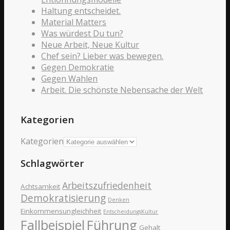
Haltung entscheidet.
Material Matters
Was würdest Du tun?
Neue Arbeit, Neue Kultur
Chef sein? Lieber was bewegen.
Gegen Demokratie
Gegen Wahlen
Arbeit. Die schönste Nebensache der Welt
Kategorien
Kategorien
Schlagwörter
Arbeitszufriedenheit
Achtsamkeit
Demokratisierung
Denken
Einkommensungleichheit
EntscheidungsKultur
Fallbeispiel
Führung
Gehalt