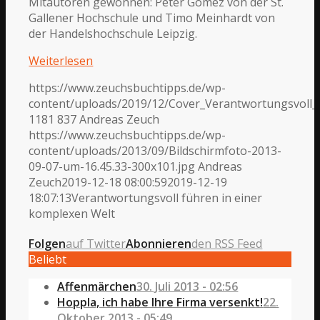
Mitautoren gewonnen: Peter Gomez von der St.
Gallener Hochschule und Timo Meinhardt von
der Handelshochschule Leipzig.
Weiterlesen
https://www.zeuchsbuchtipps.de/wp-
content/uploads/2019/12/Cover_Verantwortungsvoll
1181
837
Andreas Zeuch
https://www.zeuchsbuchtipps.de/wp-
content/uploads/2013/09/Bildschirmfoto-2013-
09-07-um-16.45.33-300x101.jpg
Andreas
Zeuch
2019-12-18 08:00:59
2019-12-19
18:07:13
Verantwortungsvoll führen in einer
komplexen Welt
Folgen
auf Twitter
Abonnieren
den RSS Feed
Beliebt
Affenmärchen
30. Juli 2013 - 02:56
Hoppla, ich habe Ihre Firma versenkt!
22.
Oktober 2013 - 05:49