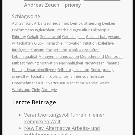
Andreas Zeuch | priomy
Schlagworte
Achtsamkeit
Arbeitszufriedenheit
Demokratisierung
Denken
Einkommensungleichheit
EntscheidungsKultur
Fallbeispiel
Führung
Gehalt
Gemeinwohl
Gerechtigkeit
Gesellschaft
gesund
wirtschaften
Glück
Hierarchie
Innovation
Intuition
kollektive
Intelligenz
Konsum
Kooperation
krank wirtschaften
Lebensqualität
Managementinnovation
Menschenbild
Methoden
Mitbestimmung
Motivation
Nachhaltigkeit
Nichtwissen
Planung
Politik
schwarmintelligenz
Selbstorganisation
Sinnkopplung
sinnvoll wirtschaften
Tools
Unternehmensdemokratie
Unternehmenskultur
Vertrauen
Wachstum
Wandel
Werte
Wohlstand
Ziele
Ökologie
Letzte Beiträge
Verantwortungsvoll führen in einer
komplexen Welt
New Pay. Alternative Arbeits- und
Entlohnungsmodelle