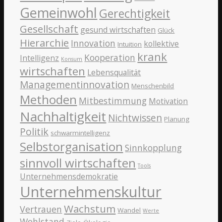
Gemeinwohl
Gerechtigkeit
Gesellschaft
gesund wirtschaften
Glück
Hierarchie
Innovation
kollektive
Intuition
krank
Kooperation
Intelligenz
Konsum
wirtschaften
Lebensqualität
Managementinnovation
Menschenbild
Methoden
Mitbestimmung
Motivation
Nachhaltigkeit
Nichtwissen
Planung
Politik
schwarmintelligenz
Selbstorganisation
Sinnkopplung
sinnvoll wirtschaften
Tools
Unternehmensdemokratie
Unternehmenskultur
Wachstum
Vertrauen
Wandel
Werte
Wohlstand