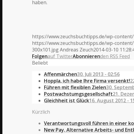
haben.
https://www.zeuchsbuchtipps.de/wp-content
https://www.zeuchsbuchtipps.de/wp-content/
300x101.jpg
Andreas Zeuch
2014-03-10 11:28:
Folgen
auf Twitter
Abonnieren
den RSS Feed
Beliebt
Affenmärchen
30. Juli 2013 - 02:56
Hoppla, ich habe Ihre Firma versenkt!
2
Führen mit flexiblen Zielen
30. Septemb
Postwachstumgsgesellschaft
21. Deze
Gleichheit ist Glück
16. August 2012 - 1
Kürzlich
Verantwortungsvoll führen in einer k
New Pay. Alternative Arbeits- und En