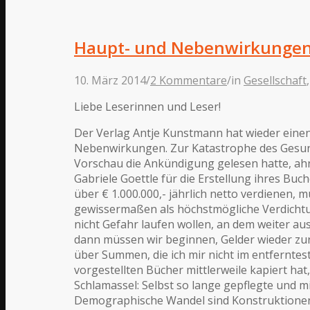
Haupt- und Nebenwirkunge
10. März 2014
/
2 Kommentare
/
in
Gesellschaft
Liebe Leserinnen und Leser!
Der Verlag Antje Kunstmann hat wieder einen 
Nebenwirkungen. Zur Katastrophe des Gesundh
Vorschau die Ankündigung gelesen hatte, ahn
Gabriele Goettle für die Erstellung ihres Buch
über € 1.000.000,- jährlich netto verdienen,
gewissermaßen als höchstmögliche Verdichtun
nicht Gefahr laufen wollen, an dem weiter au
dann müssen wir beginnen, Gelder wieder zur
über Summen, die ich mir nicht im entferntest
vorgestellten Bücher mittlerweile kapiert hat,
Schlamassel: Selbst so lange gepflegte und 
Demographische Wandel sind Konstruktionen, 