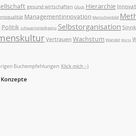
ellschaft
Hierarchie
Innovat
gesund wirtschaften
Glück
Met
Managementinnovation
nsqualität
Menschenbild
Selbstorganisation
Politik
Sinn
g
schwarmintelligenz
menskultur
Wachstum
Vertrauen
W
Wandel
Werte
sherigen Buchempfehlungen:
Klick mich :-)
e Konzepte