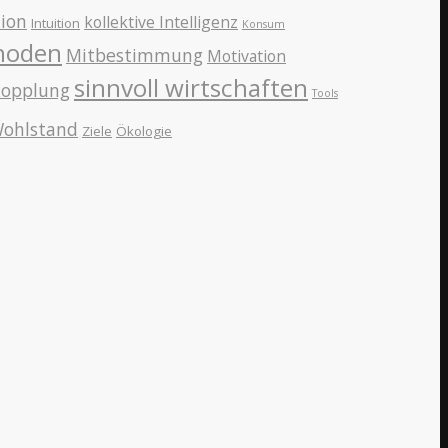
ion
kollektive Intelligenz
Intuition
Konsum
hoden
Mitbestimmung
Motivation
sinnvoll wirtschaften
kopplung
Tools
ohlstand
Ziele
Ökologie