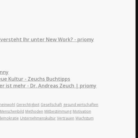
s versteht Ihr unter New Work? - priomy
enny
eue Kultur - Zeuchs Buchtipps
ger ist mehr - Dr. Andreas Zeuch | priomy
einwohl
Gerechtigkeit
Gesellschaft
gesund wirtschaften
Menschenbild
Methoden
Mitbestimmung
Motivation
emokratie
Unternehmenskultur
Vertrauen
Wachstum