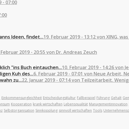
 - 07:00
7:00
ns Ideen, findet...
19. Februar 2019 - 13:12 von XING, wa
 Februar 2019 - 20:55 von Dr. Andreas Zeuch
klich "ins Buch eintauchen...
10. Februar 2019 - 14:26 von J
igen Kuh des...
6. Februar 2019 - 07:01 von Neue Arbeit, N
wahn zu...
22. Januar 2019 - 07:14 von Teilzeitarbeit. Weni
n
Einkommensungleichheit
EntscheidungsKultur
Fallbeispiel
Führung
Gehalt
Gem
onsum
Kooperation
krank wirtschaften
Lebensqualität
Managementinnovation
nz
Selbstorganisation
Sinnkopplung
sinnvoll wirtschaften
Tools
Unternehmensd