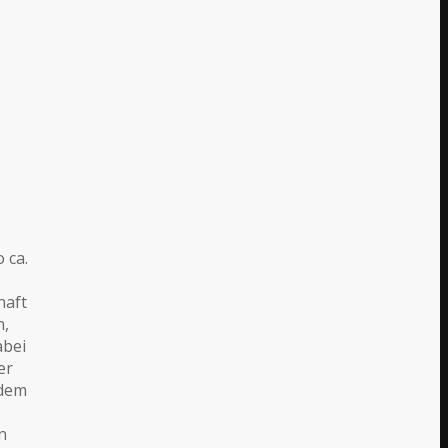
 ca.
haft
n,
abei
er
 dem
n