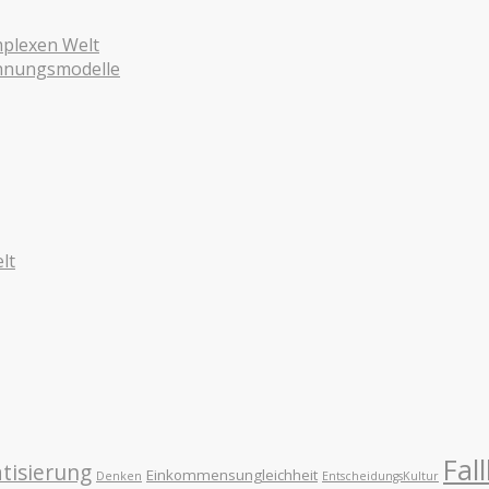
mplexen Welt
ohnungsmodelle
lt
Fall
tisierung
Einkommensungleichheit
Denken
EntscheidungsKultur