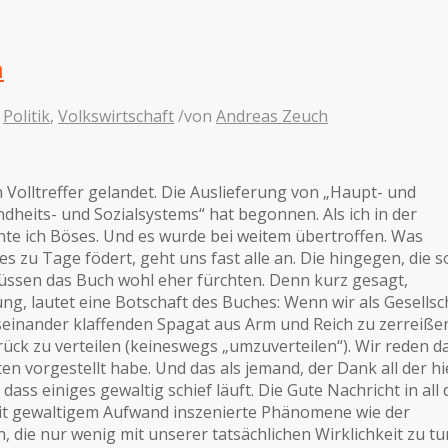
n
,
Politik
,
Volkswirtschaft
/
von
Andreas Zeuch
Volltreffer gelandet. Die Auslieferung von „Haupt- und
eits- und Sozialsystems“ hat begonnen. Als ich in der
te ich Böses. Und es wurde bei weitem übertroffen. Was
es zu Tage födert, geht uns fast alle an. Die hingegen, die so
 müssen das Buch wohl eher fürchten. Denn kurz gesagt,
g, lautet eine Botschaft des Buches: Wenn wir als Gesellsc
seinander klaffenden Spagat aus Arm und Reich zu zerreiße
ück zu verteilen (keineswegs „umzuverteilen“). Wir reden d
en vorgestellt habe. Und das als jemand, der Dank all der hi
 dass einiges gewaltig schief läuft. Die Gute Nachricht in all
mit gewaltigem Aufwand inszenierte Phänomene wie der
die nur wenig mit unserer tatsächlichen Wirklichkeit zu tu