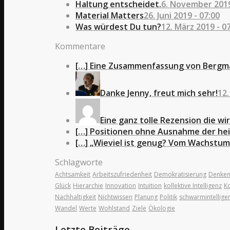
Haltung entscheidet.
6. November 2019
Material Matters
26. Juni 2019 - 07:00
Was würdest Du tun?
12. März 2019 - 0
Kommentare
[…] Eine Zusammenfassung von Bergman
Danke Jenny, freut mich sehr!
12.
Eine ganz tolle Rezension die wir
[…] Positionen ohne Ausnahme der heil
[…] „Wieviel ist genug? Vom Wachstum
Schlagworte
Achtsamkeit
Arbeitszufriedenheit
Demokratisierung
Denke
Glück
Hierarchie
Innovation
Intuition
kollektive Intelligenz
K
Nachhaltigkeit
Nichtwissen
Planung
Politik
schwarmintellige
Wandel
Werte
Wohlstand
Ziele
Ökologie
Letzte Beiträge