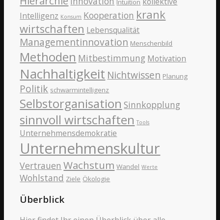
Hierarchie
Innovation
kollektive
Intuition
krank
Kooperation
Intelligenz
Konsum
wirtschaften
Lebensqualität
Managementinnovation
Menschenbild
Methoden
Mitbestimmung
Motivation
Nachhaltigkeit
Nichtwissen
Planung
Politik
schwarmintelligenz
Selbstorganisation
Sinnkopplung
sinnvoll wirtschaften
Tools
Unternehmensdemokratie
Unternehmenskultur
Wachstum
Vertrauen
Wandel
Werte
Wohlstand
Ziele
Ökologie
Überblick
Hier findet Ihr einen Überblick über alle