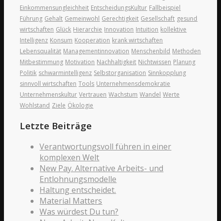
Einkommensungleichheit
EntscheidungsKultur
Fallbeispiel
Führung
Gehalt
Gemeinwohl
Gerechtigkeit
Gesellschaft
gesund
wirtschaften
Glück
Hierarchie
Innovation
Intuition
kollektive
Intelligenz
Konsum
Kooperation
krank wirtschaften
Lebensqualität
Managementinnovation
Menschenbild
Methoden
Mitbestimmung
Motivation
Nachhaltigkeit
Nichtwissen
Planung
Politik
schwarmintelligenz
Selbstorganisation
Sinnkopplung
sinnvoll wirtschaften
Tools
Unternehmensdemokratie
Unternehmenskultur
Vertrauen
Wachstum
Wandel
Werte
Wohlstand
Ziele
Ökologie
Letzte Beiträge
Verantwortungsvoll führen in einer
komplexen Welt
New Pay. Alternative Arbeits- und
Entlohnungsmodelle
Haltung entscheidet.
Material Matters
Was würdest Du tun?