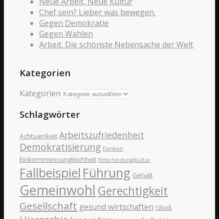
Neue Arbeit, Neue Kultur
Chef sein? Lieber was bewegen.
Gegen Demokratie
Gegen Wahlen
Arbeit. Die schönste Nebensache der Welt
Kategorien
Kategorien
Schlagwörter
Arbeitszufriedenheit
Achtsamkeit
Demokratisierung
Denken
Einkommensungleichheit
EntscheidungsKultur
Fallbeispiel
Führung
Gehalt
Gemeinwohl
Gerechtigkeit
Gesellschaft
gesund wirtschaften
Glück