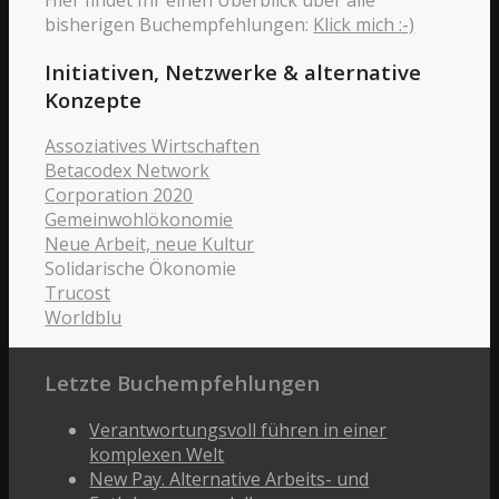
bisherigen Buchempfehlungen:
Klick mich :-)
Initiativen, Netzwerke & alternative
Konzepte
Assoziatives Wirtschaften
Betacodex Network
Corporation 2020
Gemeinwohlökonomie
Neue Arbeit, neue Kultur
Solidarische Ökonomie
Trucost
Worldblu
Letzte Buchempfehlungen
Verantwortungsvoll führen in einer
komplexen Welt
New Pay. Alternative Arbeits- und