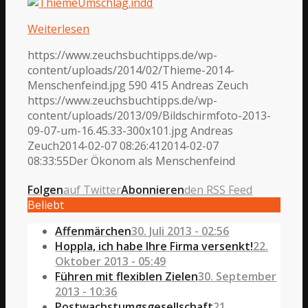
Weiterlesen
https://www.zeuchsbuchtipps.de/wp-
content/uploads/2014/02/Thieme-2014-
Menschenfeind.jpg
590
415
Andreas Zeuch
https://www.zeuchsbuchtipps.de/wp-
content/uploads/2013/09/Bildschirmfoto-2013-
09-07-um-16.45.33-300x101.jpg
Andreas
Zeuch
2014-02-07 08:26:41
2014-02-07
08:33:55
Der Ökonom als Menschenfeind
Folgen
auf Twitter
Abonnieren
den RSS Feed
Beliebt
Affenmärchen
30. Juli 2013 - 02:56
Hoppla, ich habe Ihre Firma versenkt!
22.
Oktober 2013 - 05:49
Führen mit flexiblen Zielen
30. September
2013 - 10:36
Postwachstumgsgesellschaft
21.